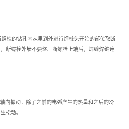
在断螺栓的钻孔内从里到外进行焊桩头开始的部位取断
长，断螺栓外墙不要烧。断螺栓上端后，焊缝焊缝连
其轴向振动。除了之前的电弧产生的热量和之后的冷
产生松动。