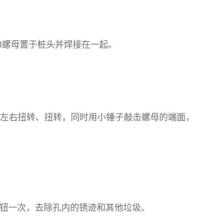
18螺母置于桩头并焊接在一起。
上左右扭转、扭转，同时用小锤子敲击螺母的端面，
按钮一次，去除孔内的锈迹和其他垃圾。