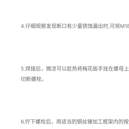
4.仔细观察发现断口有少量锈蚀漏出时,可将M
5.焊接后，微凉可以趁热将梅花扳手挂在螺母
切断螺栓。
6.拧下螺栓后，用适当的钢丝锤加工框架内的