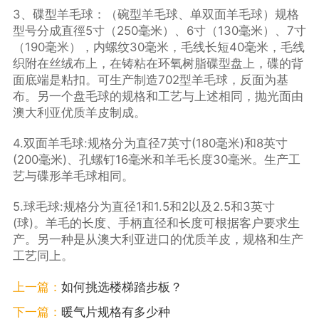
3、碟型羊毛球：（碗型羊毛球、单双面羊毛球）规格
型号分成直徑5寸（250毫米）、6寸（130毫米）、7寸
（190毫米），内螺纹30毫米，毛线长短40毫米，毛线
织附在丝绒布上，在铸粘在环氧树脂碟型盘上，碟的背
面底端是粘扣。可生产制造702型羊毛球，反面为基
布。另一个盘毛球的规格和工艺与上述相同，抛光面由
澳大利亚优质羊皮制成。
4.双面羊毛球:规格分为直径7英寸(180毫米)和8英寸
(200毫米)、孔螺钉16毫米和羊毛长度30毫米。生产工
艺与碟形羊毛球相同。
5.球毛球:规格分为直径1和1.5和2以及2.5和3英寸
(球)。羊毛的长度、手柄直径和长度可根据客户要求生
产。另一种是从澳大利亚进口的优质羊皮，规格和生产
工艺同上。
上一篇：
如何挑选楼梯踏步板？
下一篇：
暖气片规格有多少种